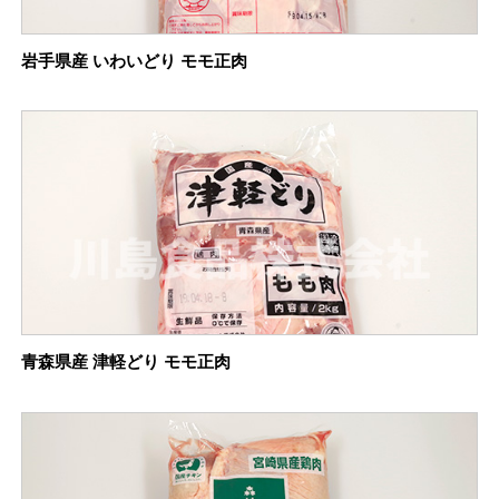
岩手県産 いわいどり モモ正肉
青森県産 津軽どり モモ正肉