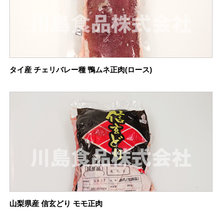
タイ産 チェリバレー種 鴨ムネ正肉(ロース)
山梨県産 信玄どり モモ正肉