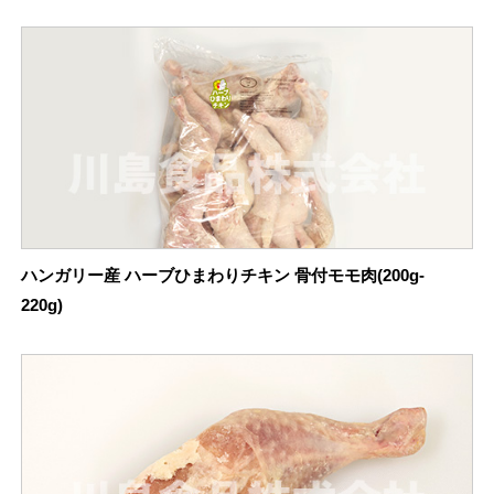
ハンガリー産 ハーブひまわりチキン 骨付モモ肉(200g-
220g)