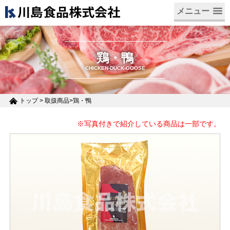
メニュー
鶏・鴨
CHICKEN-DUCK-GOOSE
トップ
>
取扱商品
>
鶏・鴨
※写真付きで紹介している商品は一部です。