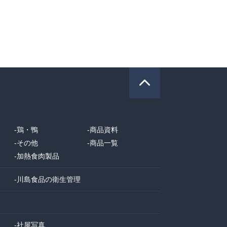
-
鶏・鴨
-
商品資料
-
その他
-
商品一覧
-
加熱食肉製品
て
-
川島食品の衛生管理
-
社屋写真