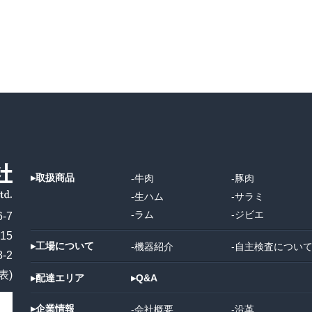
▸
取扱商品
-
牛肉
-
豚肉
-
生ハム
-
サラミ
-
ラム
-
ジビエ
-7
15
▸
工場について
-
機器紹介
-
自主検査につい
-2
代表)
▸
配達エリア
▸
Q&A
▸
企業情報
-
会社概要
-
沿革