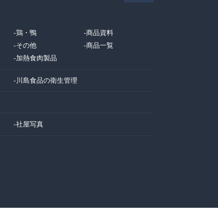
-
鶏・鴨
-
商品資料
-
その他
-
商品一覧
-
加熱食肉製品
て
-
川島食品の衛生管理
-
社屋写真