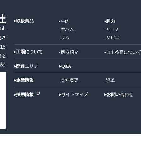
▸
取扱商品
-
牛肉
-
豚肉
-
生ハム
-
サラミ
-
ラム
-
ジビエ
-7
15
▸
工場について
-
機器紹介
-
自主検査につい
-2
代表)
▸
配達エリア
▸
Q&A
▸
企業情報
-
会社概要
-
沿革
▸
採用情報
▸
サイトマップ
▸
お問い合わせ